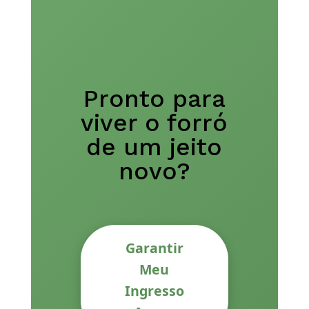
Pronto para
viver o forró
de um jeito
novo?
Garantir
Meu
Ingresso