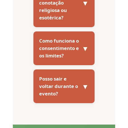
▼
conotação
religiosa ou
esotérica?
Como funciona o
▼
consentimento e
os limites?
Posso sair e
▼
voltar durante o
evento?