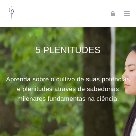
Skip to navigation
Skip to login form
Skip to footer
Ir para o conteúdo principal
5 Plenitudes
5 PLENITUDES
Aprenda sobre o cultivo de suas potências
e plenitudes através de sabedorias
milenares fundamentas na ciência.