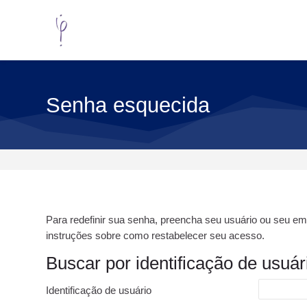
Skip to navigation
Skip to search form
Skip to login form
Skip to footer
Ir para o conteúdo principal
Senha esquecida
Para redefinir sua senha, preencha seu usuário ou seu em
instruções sobre como restabelecer seu acesso.
Buscar por identificação de usuár
Buscar por identificação de usuário
Identificação de usuário